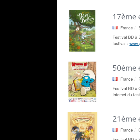
17ème é
France
Festival BD à 
festival :
www.p
50ème é
France
Festival BD à 
Internet du fes
21ème é
France
Festival BD à 