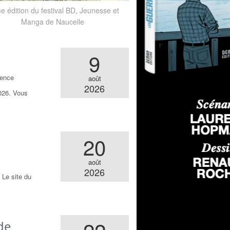
 édition du festival BD, Jeunesse et
Manga de Naucelle
9
vence
août
2026
026. Vous
20
août
2026
 Le site du
de