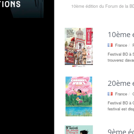
10ème édition du Forum de la B
10ème é
France
Festival BD à 
trouverez davan
20ème é
France
Festival BD à 
festival est di
9ème éd