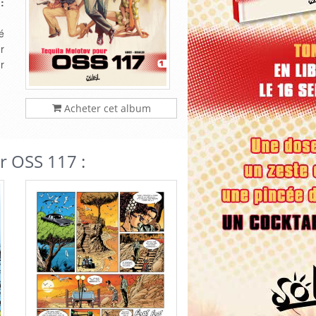
:
é
r
r
Acheter cet album
r OSS 117 :