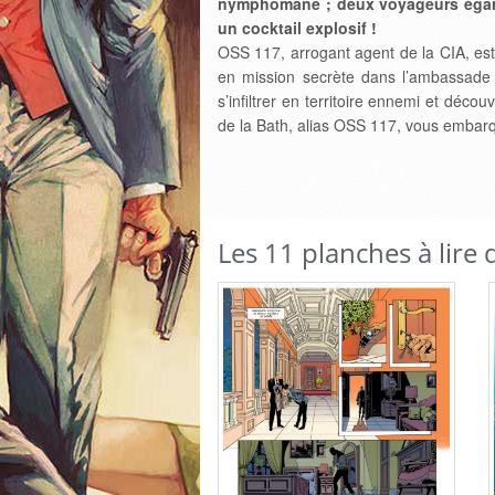
nymphomane ; deux voyageurs égarés
un cocktail explosif !
OSS 117, arrogant agent de la CIA, est
en mission secrète dans l’ambassade s
s’infiltrer en territoire ennemi et déco
de la Bath, alias OSS 117, vous embarqu
Les 11 planches à lire