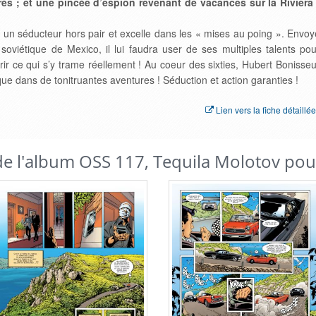
 ; et une pincée d’espion revenant de vacances sur la Riviera 
 un séducteur hors pair et excelle dans les « mises au poing ». Envoy
oviétique de Mexico, il lui faudra user de ses multiples talents pou
uvrir ce qui s’y trame réellement ! Au coeur des sixties, Hubert Bonisseu
e dans de tonitruantes aventures ! Séduction et action garanties !
Lien vers la fiche détaillée
 de l'album OSS 117, Tequila Molotov pou