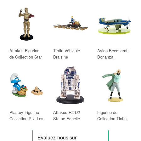
Attakus Figurine
Tintin Véhicule
Avion Beechcraft
de Collection Star
Draisine
Bonanza.
Wars C-3PO V3
Moulinsart.
échelle 1/10
HERGE.
(2017)
Plastoy Figurine
Attakus R2-D2
Figurine de
Collection Pixi Les
Statue Echelle
Collection Tintin,
Schtroumpfs,
1/10 11Cm
Müller réapparaît
déguisé en
13cm (42242)
Gargamel 5363